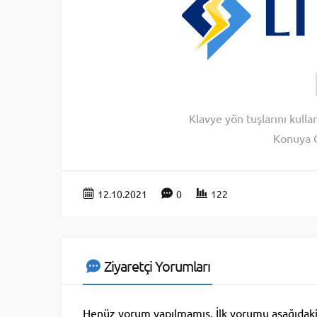
Klavye yön tuşlarını kulla
Konuya 
12.10.2021
0
122
Ziyaretçi Yorumları
Henüz yorum yapılmamış. İlk yorumu aşağıdaki fo