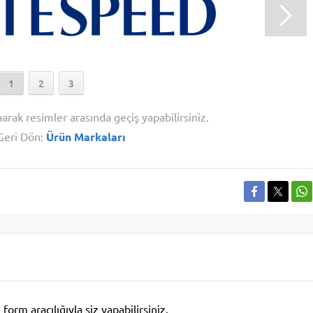
1
2
3
narak resimler arasında geçiş yapabilirsiniz.
Geri Dön:
Ürün Markaları
rm aracılığıyla siz yapabilirsiniz.