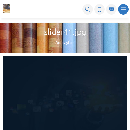
slider41.jpg
Anasayfa
»