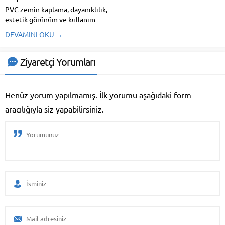
PVC zemin kaplama, dayanıklılık,
estetik görünüm ve kullanım
kolaylığı ile öne çıkan bir zemin
DEVAMINI OKU →
kaplama türüdür. Polivinil klorür
(PVC) malzemeden üretilen bu
kaplamalar, ticari, endüstriyel ve
Ziyaretçi Yorumları
konut alanlarında yaygın olarak
tercih edilir. İşte PVC zemin...
Henüz yorum yapılmamış. İlk yorumu aşağıdaki form
aracılığıyla siz yapabilirsiniz.
Duygu Aktaş