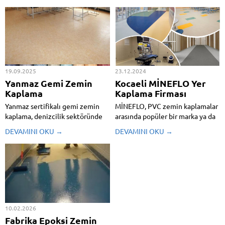
19.09.2025
23.12.2024
Yanmaz Gemi Zemin
Kocaeli MİNEFLO Yer
Kaplama
Kaplama Firması
Yanmaz sertifikalı gemi zemin
MİNEFLO, PVC zemin kaplamalar
kaplama, denizcilik sektöründe
arasında popüler bir marka ya da
güvenlik ve uluslararası
ürün kategorisidir. Özellikle
DEVAMINI OKU →
DEVAMINI OKU →
standartlara uygunluk açısından
ekonomik fiyatları, kolay
en kritik zemin kaplama
uygulama özellikleri ve dekoratif
çözümlerinden biridir. Özellikle
seçenekleriyle tanınır. Mineflo,
yolcu gemileri, yatlar, askeri
daha çok konut içi kullanıma
gemiler ve yük gemilerinde
yönelik bir PVC zemin kaplama
yangın güvenliği büyük önem
olarak bilinir...
taşır.
Özellikleri:...
10.02.2026
Fabrika Epoksi Zemin