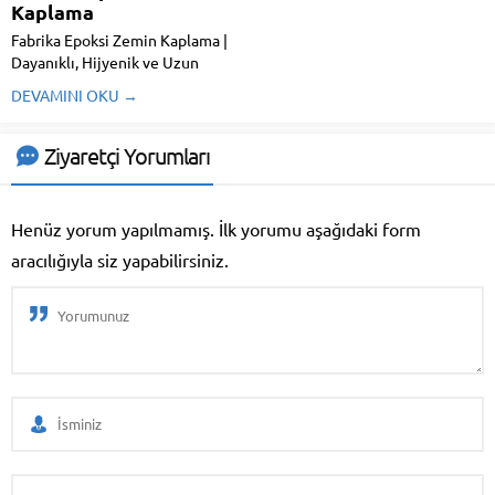
Kaplama
Fabrika Epoksi Zemin Kaplama |
Dayanıklı, Hijyenik ve Uzun
Ömürlü Endüstriyel Zemin
DEVAMINI OKU →
Çözümleri Fabrika epoksi zemin
kaplama, ağır yük trafiğine
dayanıklı, tozumayan, kolay
Ziyaretçi Yorumları
temizlenen ve uzun ömürlü
zemin sistemleri arayan
işletmeler için en ideal
Henüz yorum yapılmamış. İlk yorumu aşağıdaki form
çözümlerden...
aracılığıyla siz yapabilirsiniz.
Duygu Aktaş