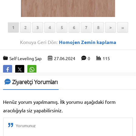
1
2
3
4
5
6
7
8
>
»
Konuya Geri Dön:
Homojen Zemin kaplama
Self Leveling Şap
27.06.2024
0
115
Ziyaretçi Yorumları
Henüz yorum yapılmamış. İlk yorumu aşağıdaki form
aracılığıyla siz yapabilirsiniz.