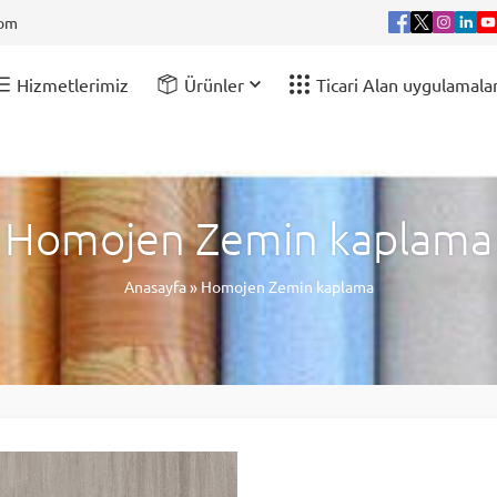
com
Hizmetlerimiz
Ürünler
Ticari Alan uygulamalar
Homojen Zemin kaplama
Anasayfa
»
Homojen Zemin kaplama