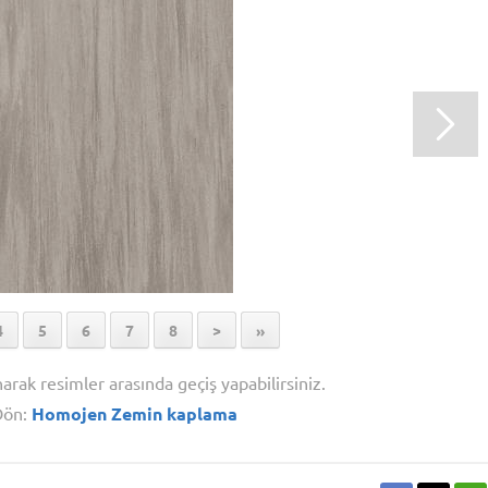
4
5
6
7
8
>
»
narak resimler arasında geçiş yapabilirsiniz.
Dön:
Homojen Zemin kaplama