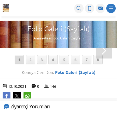
Foto Galeri (Sayfalı)
Anasayfa
»
Foto Galeri (Sayfalı)
1
2
3
4
5
6
7
8
Konuya Geri Dön:
Foto Galeri (Sayfalı)
12.10.2021
0
146
Ziyaretçi Yorumları