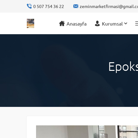
0 507 754 36 22
zeminmarketfirmasi@gmail.
Anasayfa
Kurumsal
Epoks