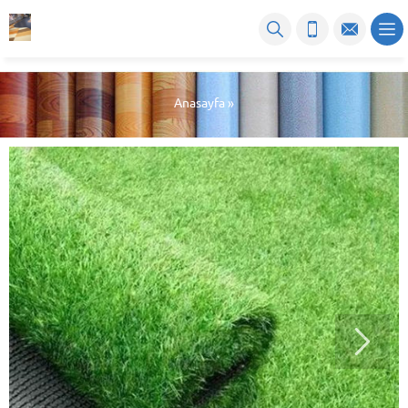
Anasayfa
»