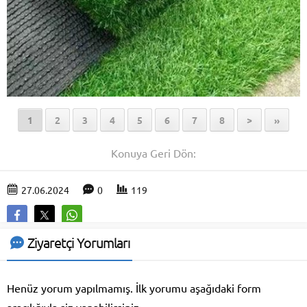
1
2
3
4
5
6
7
8
>
»
Konuya Geri Dön:
27.06.2024
0
119
Ziyaretçi Yorumları
Henüz yorum yapılmamış. İlk yorumu aşağıdaki form